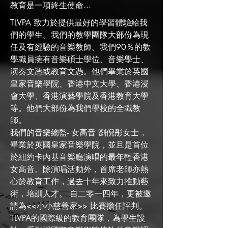
教育是一項終生使命...
TLVPA 致力於提供最好的學習體驗給我
們的學生。我們的教學團隊大部份為現
任及有經驗的音樂教師。我們90％的教
學職員擁有音樂碩士學位、音樂學士、
演奏文憑或教育文憑。他們畢業於英國
皇家音樂學院、香港中文大學、香港浸
會大學、香港演藝學院及香港教育大學
等。他們大部份為我們學校的全職教
師。
我們的音樂總監- 女高音 劉倪彤女士，
畢業於英國皇家音樂學院，並且是首位
於紐約卡內基音樂廳演唱的最年輕香港
女高音。除演唱活動外，首席老師亦熱
心於教育工作，過去十年來致力推動藝
術，培訓人才。 自二零一四年，更被邀
請為<<小小慈善家>> 比賽擔任評判。
TLVPA的國際級的教育團隊，為學生設