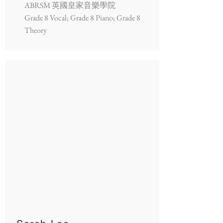
ABRSM 英國皇家音樂學院
Grade 8 Vocal; Grade 8 Piano; Grade 8
Theory