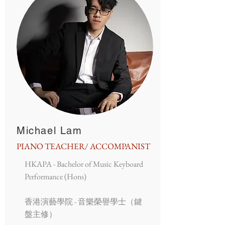
Michael Lam
PIANO TEACHER/ ACCOMPANIST
HKAPA - Bachelor of Music Keyboard
Performance (Hons)
香港演藝學院 - 音樂榮譽學士（鍵
盤主修）