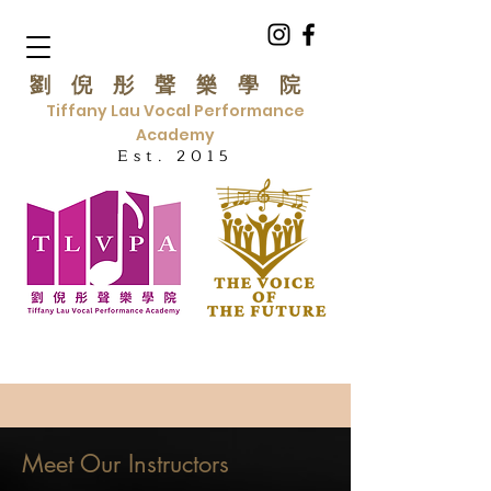
劉倪彤聲樂學院
Tiffany Lau Vocal Performance
Academy
Est. 2015
Meet Our Instructors