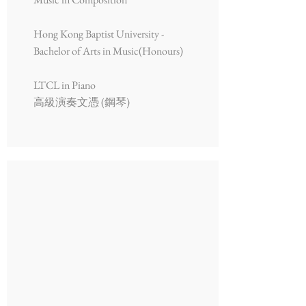
Hong Kong Baptist University -
Bachelor of Arts in Music(Honours)
LTCL in Piano
高級演奏文憑 (鋼琴)