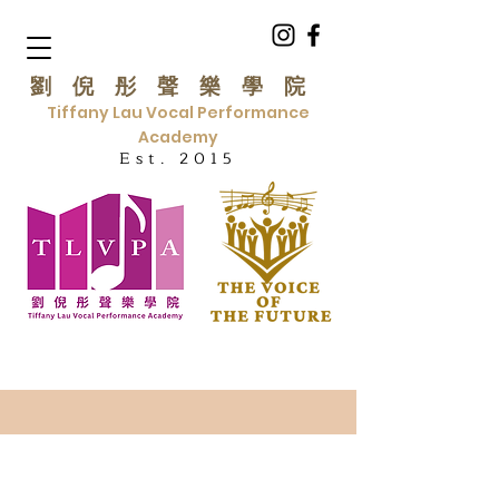
劉倪彤聲樂學院
Tiffany Lau Vocal Performance
Academy
Est. 2015