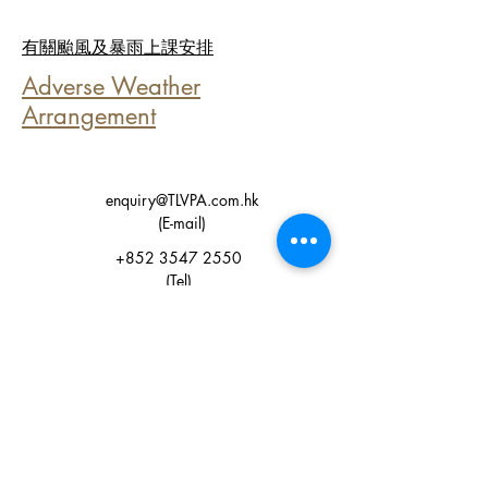
有關颱風及暴雨上課安排
Adverse Weather
Arrangement
enquiry@TLVPA.com.hk
(​E-mail)
+852 3547 2550
(Tel)
+852 5518 0744 (Whatsapp)
+852 3547 2551 (Fax)
Shop 119, L2, Podium C, Riviera Gardens, Tsuen
Wan, N.T., Hong Kong
香港 新界 荃灣 海濱花園 平台C (9-11座)，L2，
119號舖